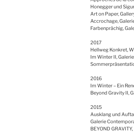
Honegger und Sigu
Art on Paper, Galle
Accrochage, Galeri
Farbenprächig, Gal
2017
Hellweg Konkret, 
Im Winter II, Galer
Sommerpräsentation
2016
Im Winter – Ein Re
Beyond Gravity II, 
2015
Ausklang und Auftak
Galerie Contempora
BEYOND GRAVITY, G