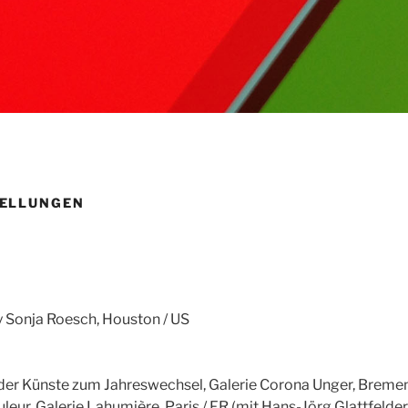
ELLUNGEN
y Sonja Roesch, Houston / US
 der Künste zum Jahreswechsel, Galerie Corona Unger, Breme
eur, Galerie Lahumière, Paris / FR (mit Hans-Jörg Glattfelder