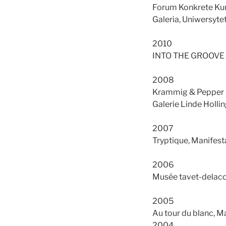
Forum Konkrete Kuns
Galeria, Uniwersytet
2010
INTO THE GROOVE Yeh 
2008
Krammig & Pepper Co
Galerie Linde Holli
2007
Tryptique, Manifest
2006
Musée tavet-delacou
2005
Au tour du blanc, M
2004