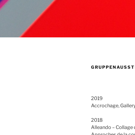
GRUPPENAUSST
2019
Accrochage, Galler
2018
Alleando – Collage
Approches de la coul