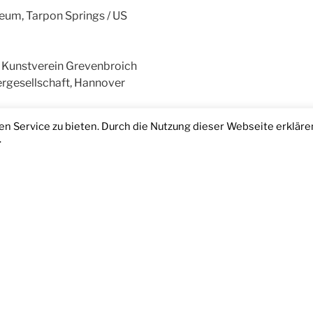
um, Tarpon Springs / US
 Kunstverein Grevenbroich
rgesellschaft, Hannover
 Service zu bieten. Durch die Nutzung dieser Webseite erkläre
lung Lahumiere, Arithmeum, Bonn
.
Impressum
/
Datenschutz