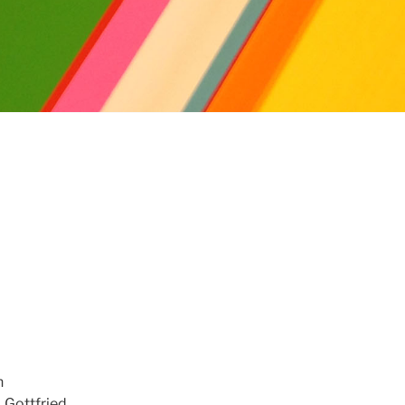
n
, Gottfried